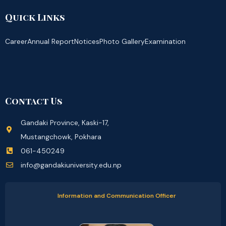
Quick Links
Career
Annual Report
Notices
Photo Gallery
Examination
Contact Us
Gandaki Province, Kaski-17,
Mustangchowk, Pokhara
061-450249
info@gandakiuniversity.edu.np
Information and Communication Officer